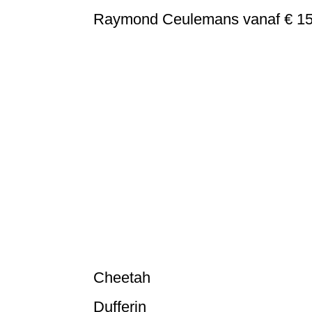
Raymond Ceulemans vanaf € 15
Raymond Ceulemans HQ-01H 93055
Raymond Ceulemans® HQ-01A - Zwart 93001
Raymond Ceulemans HQ-01G 93050
Raymond Ceulemans® HQ-01B - Grijs 93012
Raymond Ceulemans® HQ-01E 93040-1
Raymond Ceulemans® HQ-01F 93045-1
Keu Raymond Ceulemans® HQ-WL07 93107
Raymond Ceulemans HQ-17-1 92051
Keu Raymond Ceulemans® HQ-WL06 93106
Cheetah
Dufferin