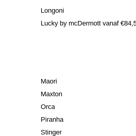
Longoni
Lucky by mcDermott vanaf €84,
Lucky LCRM2 Blue
Lucky LCRM3 Green
Lucky LCRM1 Black
Lucky LCRM5 Red
Maori
Maxton
Orca
Piranha
Stinger