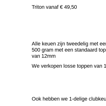
Triton vanaf € 49,50
Triton biljart keu S1 nr.3
Triton biljart keu S2 nr.2
Triton biljart keu S1 nr.2
Alle keuen zijn tweedelig met e
500 gram met een standaard top
van 12mm
We verkopen losse toppen van 1
Ook hebben we 1-delige clubkeu