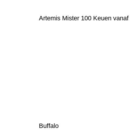
Artemis Mister 100 Keuen vanaf
1081015 Artemis Mister 100® DK-1 Blue_1
1081030 Artemis Mister 100® Black Pearl-Curly
1081040 Artemis Mister 100® Black-Blue Handl
1081041 Artemis Mister 100® Black-Red Handl
1081045 Artemis Mister 100® Black-Brown Stai
1081125 Artemis Mister 100® Model 5
1081336 Artemis Mister 100® 4-punts rood-geel
1081450 Artemis Mister 100® Red with Prongs
1081540 Artemis Mister 100® Brown Black-Whi
Buffalo